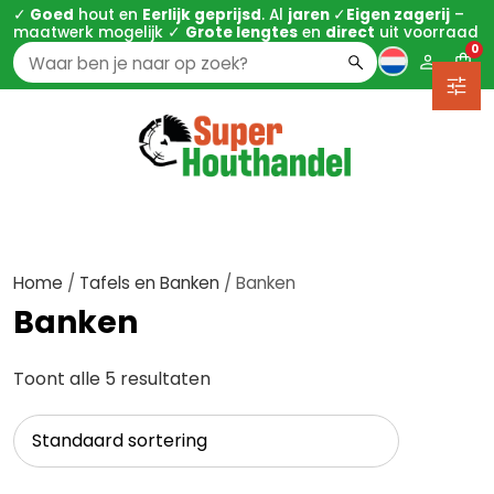
✓
Goed
hout en
Eerlijk geprijsd
. Al
jaren
✓
Eigen zagerij
–
maatwerk mogelijk ✓
Grote lengtes
en
direct
uit voorraad
0
Zoeken
naar:
Home
/
Tafels en Banken
/ Banken
Banken
Toont alle 5 resultaten