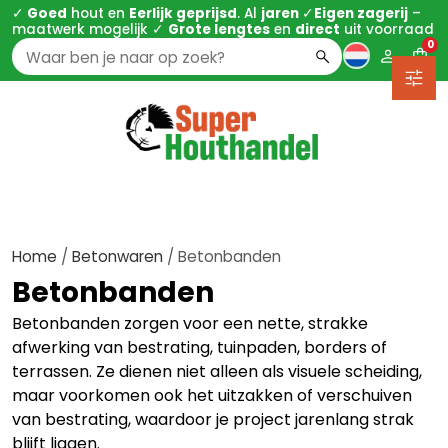
✓
Goed
hout en
Eerlijk geprijsd
. Al
jaren
✓
Eigen zagerij
–
maatwerk mogelijk ✓
Grote lengtes
en
direct
uit voorraad
0
Zoeken
naar:
Home
/
Betonwaren
/ Betonbanden
Betonbanden
Betonbanden zorgen voor een nette, strakke
afwerking van bestrating, tuinpaden, borders of
terrassen. Ze dienen niet alleen als visuele scheiding,
maar voorkomen ook het uitzakken of verschuiven
van bestrating, waardoor je project jarenlang strak
blijft liggen.