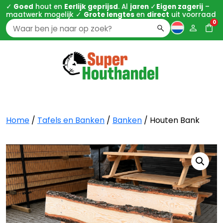
✓
Goed
hout en
Eerlijk geprijsd
. Al
jaren
✓
Eigen zagerij
–
maatwerk mogelijk ✓
Grote lengtes
en
direct
uit voorraad
0
Zoeken
naar:
Home
/
Tafels en Banken
/
Banken
/ Houten Bank