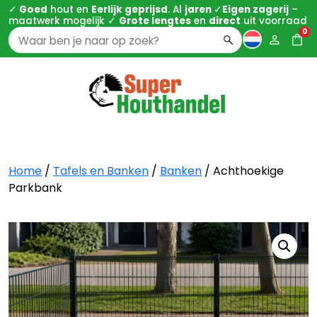
✓
Goed
hout en
Eerlijk geprijsd
. Al
jaren
✓
Eigen zagerij
–
maatwerk mogelijk ✓
Grote lengtes
en
direct
uit voorraad
0
Zoeken
naar:
Home
/
Tafels en Banken
/
Banken
/ Achthoekige
Parkbank