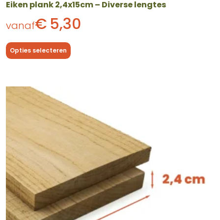
Eiken plank 2,4x15cm – Diverse lengtes
€
5,30
vanaf
Opties selecteren
Dit
product
heeft
meerdere
variaties.
Deze
optie
kan
gekozen
worden
op