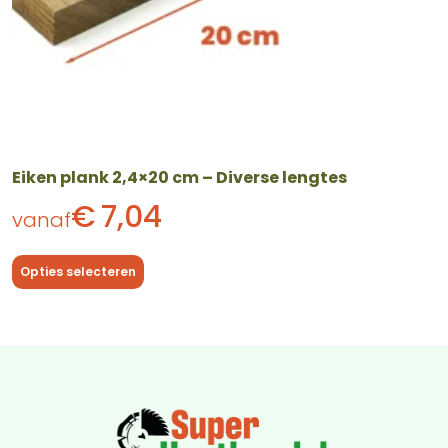
de
productpagina
Eiken plank 2,4×20 cm – Diverse lengtes
€
7,04
vanaf
Opties selecteren