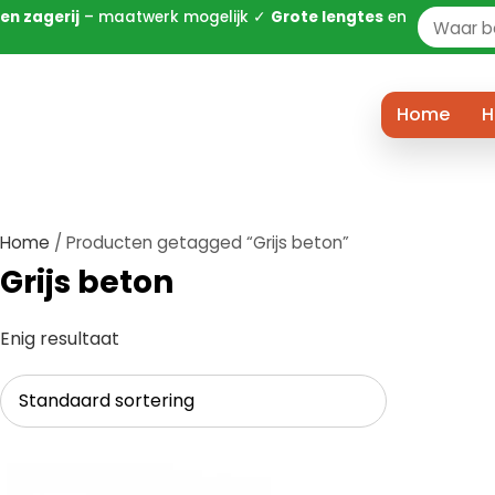
en zagerij
– maatwerk mogelijk ✓
Grote lengtes
en
Zoeken
naar:
Home
H
Home
/ Producten getagged “Grijs beton”
Grijs beton
Enig resultaat