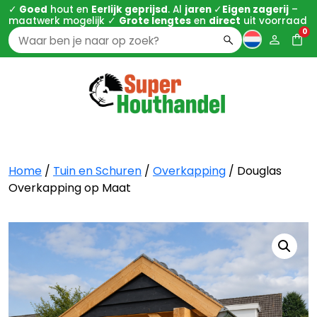
✓
Goed
hout en
Eerlijk geprijsd
. Al
jaren
✓
Eigen zagerij
–
maatwerk mogelijk ✓
Grote lengtes
en
direct
uit voorraad
0
Zoeken
naar:
Home
/
Tuin en Schuren
/
Overkapping
/ Douglas
Overkapping op Maat