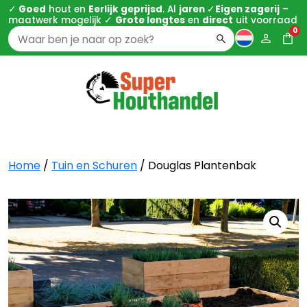
✓
Goed
hout en
Eerlijk geprijsd
. Al
jaren
✓
Eigen zagerij
–
maatwerk mogelijk ✓
Grote lengtes
en
direct
uit voorraad
0
Zoeken
naar:
Home
/
Tuin en Schuren
/ Douglas Plantenbak