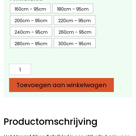
160cm – 95cm
180cm – 95cm
200cm – 95cm
220cm – 95cm
240cm – 95cm
260cm – 95cm
280cm – 95cm
300cm – 95cm
Massief
Eiken
Tafelblad
Toevoegen aan winkelwagen
aantal
Productomschrijving