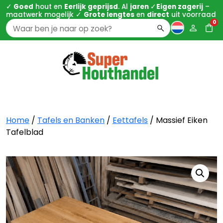
✓
Goed
hout en
Eerlijk geprijsd
. Al
jaren
✓
Eigen zagerij
–
maatwerk mogelijk ✓
Grote lengtes
en
direct
uit voorraad
0
Zoeken
naar:
Home
/
Tafels en Banken
/
Eettafels
/ Massief Eiken
Tafelblad