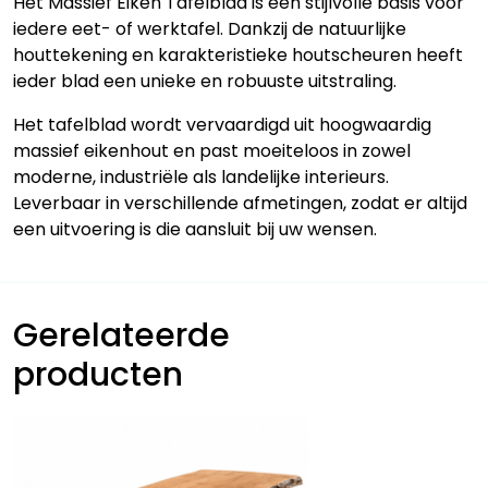
Het Massief Eiken Tafelblad is een stijlvolle basis voor
iedere eet- of werktafel. Dankzij de natuurlijke
houttekening en karakteristieke houtscheuren heeft
ieder blad een unieke en robuuste uitstraling.
Het tafelblad wordt vervaardigd uit hoogwaardig
massief eikenhout en past moeiteloos in zowel
moderne, industriële als landelijke interieurs.
Leverbaar in verschillende afmetingen, zodat er altijd
een uitvoering is die aansluit bij uw wensen.
Gerelateerde
producten
Dit
product
heeft