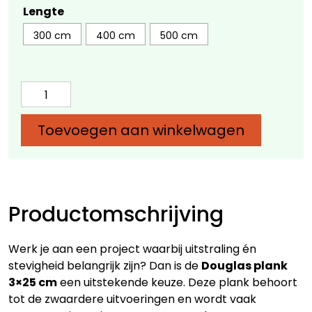
Lengte
300 cm
400 cm
500 cm
Douglas
plank
3x25
Toevoegen aan winkelwagen
cm
-
Diverse
lengtes
aantal
Productomschrijving
Werk je aan een project waarbij uitstraling én
stevigheid belangrijk zijn? Dan is de
Douglas plank
3×25 cm
een uitstekende keuze. Deze plank behoort
tot de zwaardere uitvoeringen en wordt vaak