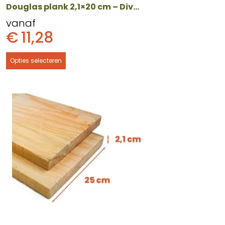
productpagina
Douglas plank 2,1×20 cm – Diverse lengtes
vanaf
€
11,28
Opties selecteren
Dit
product
heeft
meerdere
variaties.
Deze
optie
kan
gekozen
worden
op