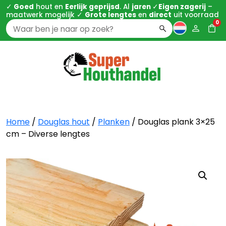
✓
Goed
hout en
Eerlijk geprijsd
. Al
jaren
✓
Eigen zagerij
–
maatwerk mogelijk ✓
Grote lengtes
en
direct
uit voorraad
0
Zoeken
naar:
Home
/
Douglas hout
/
Planken
/ Douglas plank 3×25
cm – Diverse lengtes