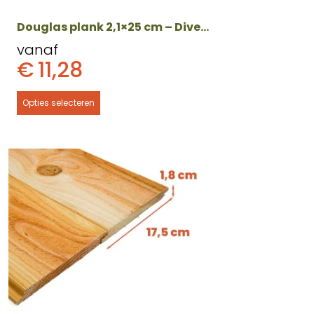
de
productpagina
Douglas plank 2,1×25 cm – Diverse lengtes
vanaf
€
11,28
Opties selecteren