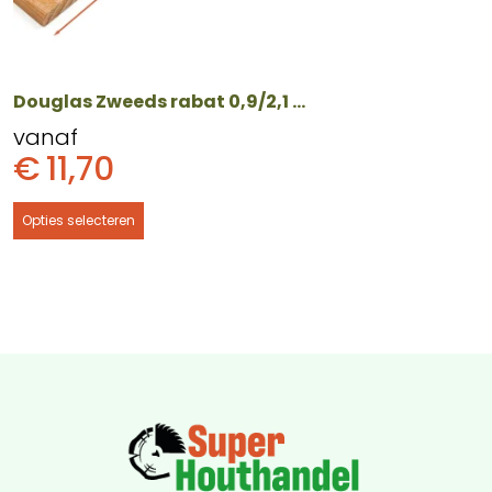
worden
op
de
productpagina
Douglas Zweeds rabat 0,9/2,1 x 17,1 cm – Diverse lengtes
vanaf
€
11,70
Opties selecteren