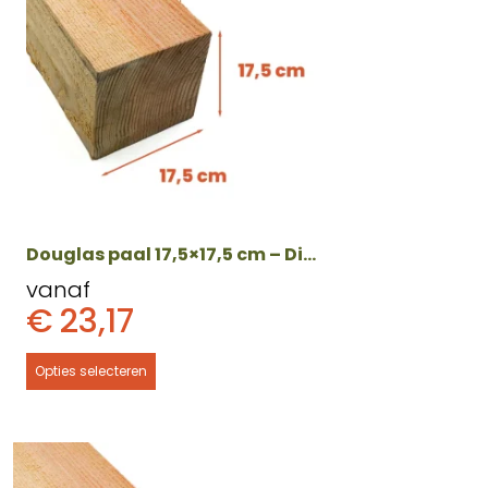
meerdere
variaties.
Deze
optie
kan
gekozen
worden
op
de
productpagina
Douglas paal 17,5×17,5 cm – Diverse lengtes
vanaf
€
23,17
Opties selecteren
Dit
product