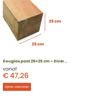
heeft
meerdere
variaties.
Deze
optie
kan
gekozen
worden
op
de
productpagina
Douglas paal 25×25 cm – Diverse lengtes
vanaf
€
47,26
Opties selecteren