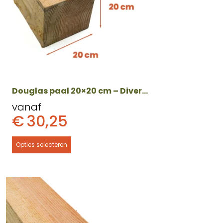
Deze
optie
kan
gekozen
worden
op
de
productpagina
Douglas paal 20×20 cm – Diverse lengtes
vanaf
€
30,25
Opties selecteren
Dit
product
heeft
meerdere