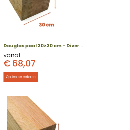
optie
kan
gekozen
worden
op
de
productpagina
Douglas paal 30×30 cm – Diverse lengtes
vanaf
€
68,07
Opties selecteren
Dit
product
heeft
meerdere
variaties.