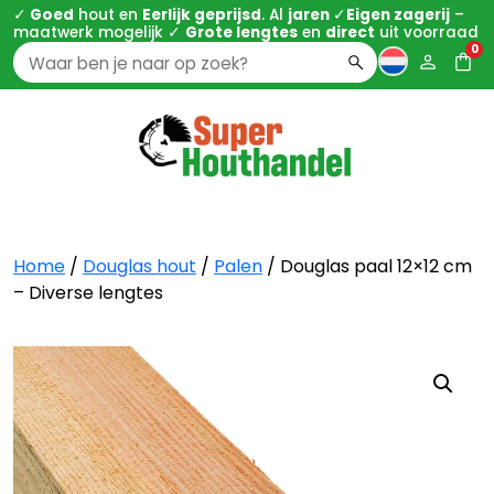
✓
Goed
hout en
Eerlijk geprijsd
. Al
jaren
✓
Eigen zagerij
–
maatwerk mogelijk ✓
Grote lengtes
en
direct
uit voorraad
0
Zoeken
naar:
Home
/
Douglas hout
/
Palen
/ Douglas paal 12×12 cm
– Diverse lengtes