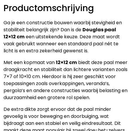
aantal
Productomschrijving
Ga je een constructie bouwen waarbij stevigheid en
stabiliteit belangrijk zijn? Dan is de
Douglas paal
12×12 cm
een uitstekende keuze. Deze maat wordt
vaak gebruikt wanneer een standaard paal nét te
licht is en extra zekerheid gewenst is.
Met een kopmaat van
12×12 cm
biedt deze paal meer
draagkracht en stabiliteit dan lichtere varianten zoals
7×7 of 10×10 cm. Hierdoor is hij zeer geschikt voor
toepassingen zoals overkappingen, veranda’s,
pergola’s en andere constructies waarbij belasting en
duurzaamheid een grotere rol spelen.
De extra dikte zorgt ervoor dat de paal minder
gevoelig is voor beweging en doorbuiging, wat
bijdraagt aan een stabiel en veilig eindresultaat. Dit
maakt deze maat populair bij zowel doe-het-zelvers