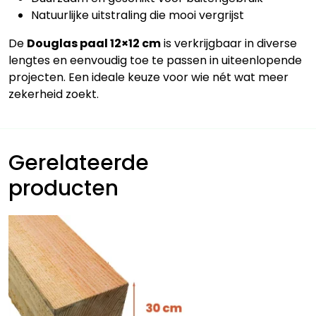
Natuurlijke uitstraling die mooi vergrijst
De
Douglas paal 12×12 cm
is verkrijgbaar in diverse
lengtes en eenvoudig toe te passen in uiteenlopende
projecten. Een ideale keuze voor wie nét wat meer
zekerheid zoekt.
Gerelateerde
producten
Dit
product
heeft
meerdere
variaties.
Deze