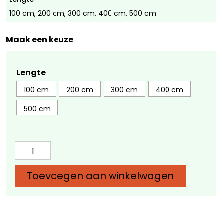
100 cm, 200 cm, 300 cm, 400 cm, 500 cm
Maak een keuze
Lengte
100 cm
200 cm
300 cm
400 cm
500 cm
Douglas
paal
12x12
Toevoegen aan winkelwagen
cm
-
Diverse
lengtes